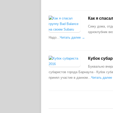
Как я спаса
Сижу дома, отд
одноклубник вез
Надо…
Читать далее →
Кубок субар
Буквально вчер
субаристов города Барнаула - Кубок суб
принял участие в данном…
Читать далее