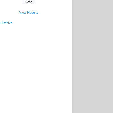
View Results
s Archive