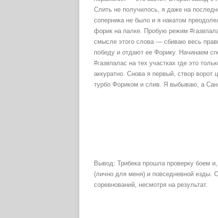
Слить не получилось, я даже на последн
соперника не было и я накатом преодол
форик на палке. Пробую режим #газвпал
смысле этого слова — сбиваю весь прав
победу и отдают ее Форику. Начинаем спо
#газвпалас на тех участках где это тол
аккуратно. Снова я первый, створ ворот 
турбо Фориком и слив. Я выбываю, а Саня
Вывод: Трибека прошла проверку боем и,
(лично для меня) и повседневной езды. 
соревнований, несмотря на результат.