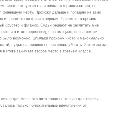
ем вираже отпустил газ и начал оттормаживаться, но
ел финишную черту. Прохожу дальше и попадаю на атмо
ас и прилетаю на финиш первым. Прилетаю в прямом
ый брустер и флажок. Судьи решают не засчитать мне
рить и в итоге перезаезд, я на эмоциях, снова режим
ько было возможно, шпильки прохожу чисто и максимально
целый, судье на финише не пришлось убегать. Затем заезд с
 в итоге занимает второе место в третьем классе.
 лично для меня, это авто точно не только для трассы
Остались только положительные впечатления от