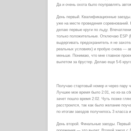
Да и очень охота было поуправлять авто
День первый. Квалификационные заезды
уже на месте проведения соревнований. 
делаю первые круги по льду. Впечатлени
только положительные. Отключаю ESP (К
выдергивать предохранитель я не захот
реальных условиях) и пробую снова — а
меньше. Понимаю, что мне главное проеха
вылетом за брустер. Делаю еще 5-6 круго
Получаю стартовый номер и через пару ч
Лучшее мое время было 2:01, но из-за с
зачет пошло время 2:02. Чуть позже глян
расстроился, так как было желание поуч
по итогам заездов получилось 3 класса и
День второй. Финальные заезды. Первый 
поражения — это вылет. Второй заезд с 