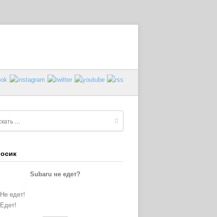
осик
Subaru не едет?
Не едет!
Едет!