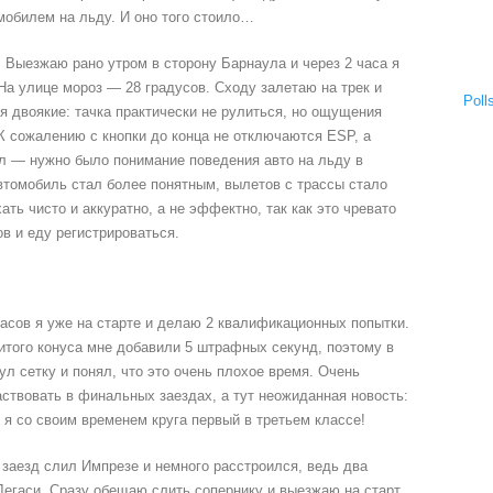
мобилем на льду. И оно того стоило…
.
Выезжаю рано утром в сторону Барнаула и через 2 часа я
На улице мороз — 28 градусов. Сходу залетаю на трек и
Poll
я двоякие: тачка практически не рулиться, но ощущения
 сожалению с кнопки до конца не отключаются ESP, а
ел — нужно было понимание поведения авто на льду в
втомобиль стал более понятным, вылетов с трассы стало
ть чисто и аккуратно, а не эффектно, так как это чревато
в и еду регистрироваться.
асов я уже на старте и делаю 2 квалификационных попытки.
битого конуса мне добавили 5 штрафных секунд, поэтому в
ул сетку и понял, что это очень плохое время. Очень
аствовать в финальных заездах, а тут неожиданная новость:
 я со своим временем круга первый в третьем классе!
заезд слил Импрезе и немного расстроился, ведь два
Легаси. Сразу обещаю слить сопернику и выезжаю на старт.