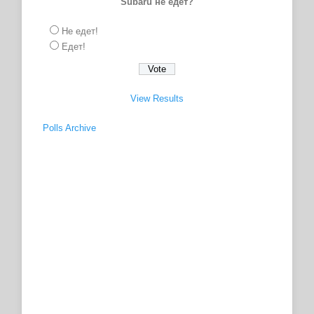
Subaru не едет?
Не едет!
Едет!
View Results
Polls Archive